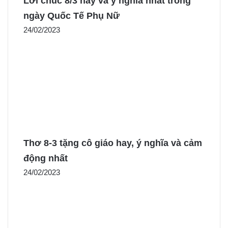
Lời chúc 8/3 hay và ý nghĩa nhất trong
ngày Quốc Tế Phụ Nữ
24/02/2023
Thơ 8-3 tặng cô giáo hay, ý nghĩa và cảm
động nhất
24/02/2023