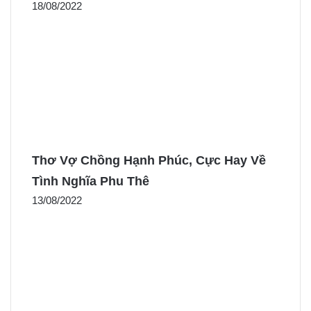
18/08/2022
Thơ Vợ Chồng Hạnh Phúc, Cực Hay Về
Tình Nghĩa Phu Thê
13/08/2022