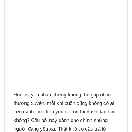
Đôi lứa yêu nhau nhưng không thể gặp nhau
thường xuyên, mỗi khi buồn cũng không có ai
bên cạnh, liệu tình yêu có tồn tại được lâu dài
không? Câu hỏi này dành cho chính những
người đang yêu xa. Thật khó có câu trả lời