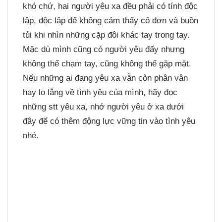
khó chứ, hai người yêu xa đều phải có tính độc
lập, độc lập để không cảm thấy cô đơn và buồn
tủi khi nhìn những cặp đôi khác tay trong tay.
Mặc dù mình cũng có người yêu đấy nhưng
không thể chạm tay, cũng không thể gặp mặt.
Nếu những ai đang yêu xa vẫn còn phân vân
hay lo lắng về tình yêu của mình, hãy đọc
những stt yêu xa, nhớ người yêu ở xa dưới
đây để có thêm động lực vững tin vào tình yêu
nhé.