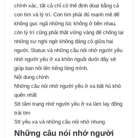
chính xác, tất cả chỉ có thể định đoạt bằng cả
con tim và lý trí. Con tim phải đủ mạnh mẽ để
không gục ngã những lúc không ở bên nhau,
còn lý trí cũng phải thật vững vàng để chống lại
những sự nghi ngờ không đáng có giữa hai
người. Status và những câu nói nhớ người yêu
nhớ người yêu ở xa khôn nguôi dưới đây sẽ
giúp bạn nói lên tiếng lòng mình.
Nội dung chính
Những câu nói nhớ người yêu ở xa bất hủ khó
quên nhất
Stt tâm trạng nhớ người yêu ở xa làm lay động
trái tim
Stt yêu xa và những câu nói nhớ nhung
Những câu nói nhớ người