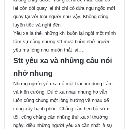
lại còn đòi quay lại thì chỉ có đứa ngu ngốc mới
quay lại với loại người như vậy. Không đáng
luyến tiếc và nghĩ đến.
Yêu xa là thế, những khi buồn lại ngồi một mình
tâm sự cùng những
stt mưa buồn nhớ người
yêu
mà lòng như muốn thắt lại….
Stt yêu xa và những câu nói
nhớ nhung
Những người yêu xa có một trái tim dũng cảm
và kiên cường. Dù ở xa nhau nhưng họ vẫn
luôn cùng chung một lòng hướng về nhau để
cùng xây hạnh phúc. Chẳng cần hẹn hò sớm
tối, cũng chẳng cần những thứ xa xỉ thường
ngày, điều những người yêu xa cần nhất là sự