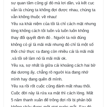
sự quan tâm cũng gì đó mà lơi dần, và kết cục
vẫn là chúng ta không đợi được nhau, chúng ta
vẫn không thuộc về nhau!
Yêu xa khái niệm của tôi là chỉ cách mặt nhưng
lòng không cách tôi luôn và luôn luôn không
thay đổi quyết định đó . Người ta nói đúng
không có gì là mãi mãi nhưng đó chỉ là một số
thôi chứ thực ra đang còn nhiều cái là mãi mãi
.và tôi sẽ làm nó là mãi mãi ok.
Yêu xa, sợ nhất là giữa cái khoảng cách hai bờ
đại dương ấy, chẳng rõ người kia đang nhớ
mình hay đang quên đi mình.
Yêu xa rồi rốt cuộc cũng đánh mất nhau thôi.
Cuộc đời này là rứa xa mặt thì cách lòng. Mất
5 năm thanh xuân để trông đợi rồi bị phản bội
không chảy được một giọt nước mắt. Sau đó