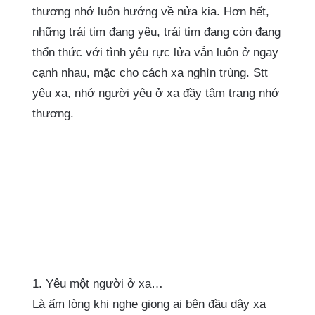
thương nhớ luôn hướng về nửa kia. Hơn hết,
những trái tim đang yêu, trái tim đang còn đang
thổn thức với tình yêu rực lửa vẫn luôn ở ngay
cạnh nhau, mặc cho cách xa nghìn trùng. Stt
yêu xa, nhớ người yêu ở xa đầy tâm trạng nhớ
thương.
1. Yêu một người ở xa…
Là ấm lòng khi nghe giọng ai bên đầu dây xa