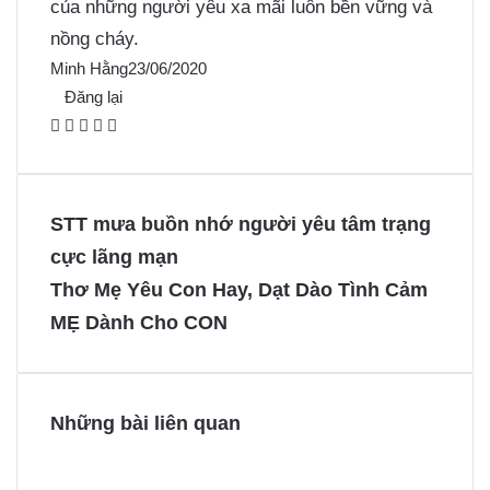
của những người yêu xa mãi luôn bền vững và
nồng cháy.
Minh Hằng
23/06/2020
Đăng lại
F
X
P
M
M
a
i
e
e
c
n
s
s
e
t
s
s
STT mưa buồn nhớ người yêu tâm trạng
b
e
e
e
cực lãng mạn
o
r
n
n
Thơ Mẹ Yêu Con Hay, Dạt Dào Tình Cảm
o
e
g
g
MẸ Dành Cho CON
k
s
e
e
t
r
r
Những bài liên quan