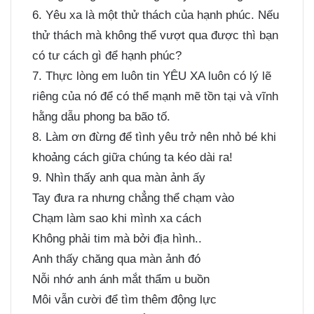
6. Yêu xa là một thử thách của hạnh phúc. Nếu
thử thách mà không thể vượt qua được thì bạn
có tư cách gì để hạnh phúc?
7. Thực lòng em luôn tin YÊU XA luôn có lý lẽ
riêng của nó để có thể mạnh mẽ tồn tại và vĩnh
hằng dẫu phong ba bão tố.
8. Làm ơn đừng để tình yêu trở nên nhỏ bé khi
khoảng cách giữa chúng ta kéo dài ra!
9. Nhìn thấy anh qua màn ảnh ấy
Tay đưa ra nhưng chẳng thể chạm vào
Chạm làm sao khi mình xa cách
Không phải tim mà bởi địa hình..
Anh thấy chăng qua màn ảnh đó
Nỗi nhớ anh ánh mắt thẩm u buồn
Môi vẫn cười để tìm thêm động lực