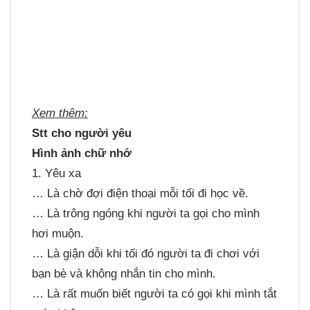
Xem thêm:
Stt cho người yêu
Hình ảnh chữ nhớ
1. Yêu xa
… Là chờ đợi điện thoại mỗi tối đi học về.
… Là trông ngóng khi người ta gọi cho mình
hơi muộn.
… Là giận dỗi khi tối đó người ta đi chơi với
bạn bè và không nhắn tin cho mình.
… Là rất muốn biết người ta có gọi khi mình tắt