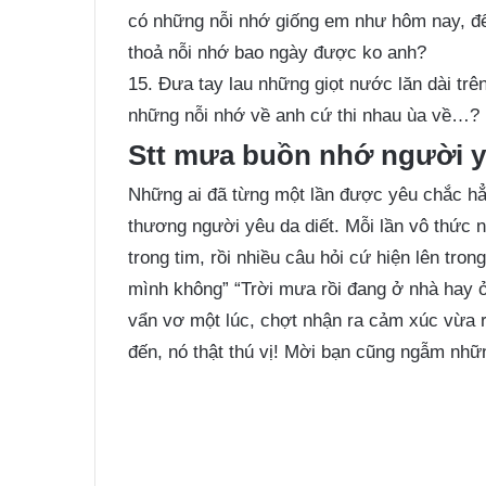
có những nỗi nhớ giống em như hôm nay, để
thoả nỗi nhớ bao ngày được ko anh?
15. Đưa tay lau những giọt nước lăn dài tr
những nỗi nhớ về anh cứ thi nhau ùa về…?
Stt mưa buồn nhớ người y
Những ai đã từng một lần được yêu chắc 
thương người yêu da diết. Mỗi lần vô thức nh
trong tim, rồi nhiều câu hỏi cứ hiện lên tro
mình không” “Trời mưa rồi đang ở nhà hay 
vẩn vơ một lúc, chợt nhận ra cảm xúc vừa 
đến, nó thật thú vị! Mời bạn cũng ngẫm
nhữ