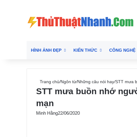
HÌNH ẢNH ĐẸP
KIẾN THỨC
CÔNG NGHỆ
Trang chủ
/
Ngôn từ
/
Những câu nói hay
/
STT mưa b
STT mưa buồn nhớ người
mạn
Minh Hằng
22/06/2020