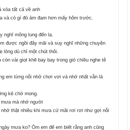
 xóa tất cả về anh
a và có gì đó ảm đạm hơn mấy hôm trước.
y nghĩ mông lung đến lạ.
 em được ngồi đây mãi và suy nghĩ những chuyện
 lòng dù chỉ một chút thôi.
n còn vài giọt khẽ bay bay trong gió chiều nghe tê
ng em từng nỗi nhớ chơi vơi và nhớ nhất vẫn là
hững kẻ chờ mong.
ài mưa mà nhớ người
à nhớ thật nhiều khi mưa cứ mãi rơi rơi như gợi nỗi
 ngày mưa ko? Ôm em để em biết rằng anh cũng