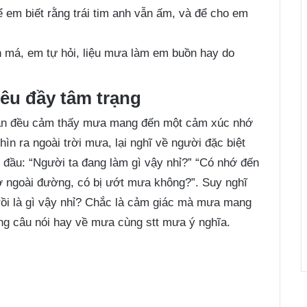
 em biết rằng trái tim anh vẫn ấm, và để cho em
ên má, em tự hỏi, liệu mưa làm em buồn hay do
êu đầy tâm trạng
hẳn đều cảm thấy mưa mang đến một cảm xúc nhớ
ìn ra ngoài trời mưa, lại nghĩ về người đặc biệt
ng đầu: “Người ta đang làm gì vậy nhỉ?” “Có nhớ đến
ở ngoài đường, có bị ướt mưa không?”. Suy nghĩ
rồi là gì vậy nhỉ? Chắc là cảm giác mà mưa mang
ng câu nói hay về mưa
cùng stt mưa ý nghĩa.