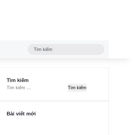
Tìm
kiếm
Tìm kiếm
T
ì
m
k
Bài viết mới
i
ế
m