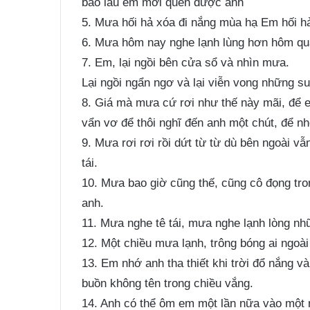
bao lâu em mới quên được anh
5. Mưa hối hả xóa đi nắng mùa hạ Em hối hả
6. Mưa hôm nay nghe lạnh lùng hơn hôm qu
7. Em, lại ngồi bên cửa sổ và nhìn mưa.
Lại ngồi ngẩn ngơ và lại viễn vong những su
8. Giá mà mưa cứ rơi như thế này mãi, để
vẩn vơ để thôi nghĩ đến anh một chút, để nhẹ
9. Mưa rơi rơi rồi dứt từ từ dù bên ngoài vẫ
tái.
10. Mưa bao giờ cũng thế, cũng cô đọng tro
anh.
11. Mưa nghe tê tái, mưa nghe lạnh lòng n
12. Một chiều mưa lạnh, trông bóng ai ngo
13. Em nhớ anh tha thiết khi trời đổ nắng v
buồn không tên trong chiều vắng.
14. Anh có thể ôm em một lần nữa vào một