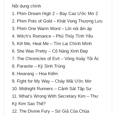
Nội dung chính
1. Phim Dream High 2 – Bay Cao Ước Mơ 2
2. Phim Pots of Gold – Khát Vọng Thượng Lưu
3. Phim One Warm Word – Lời nói ấm áp
4. Witch’s Romance – Phù Thủy Tình Yêu
5. Kill Me, Heal Me – Tìm Lại Chính Mình
6. She Was Pretty – Cô Nàng Xinh Đẹp
7. The Chronicles of Evil – Vòng Xoáy Tội Ác
8. Parasite – Ký Sinh Trùng
8. Hwarang – Hoa Kiếm
9. Fight for My Way – Cháy Mãi Ước Mơ
10. Midnight Runners – Cảnh Sát Tập Sự
11. What’s Wrong With Secretary Kim – Thư
Ký Kim Sao Thế?
12. The Divine Fury – Sứ Giả Của Chúa