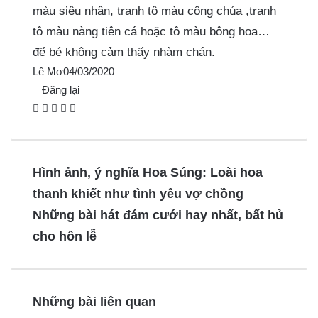
màu siêu nhân
,
tranh tô màu công chúa
,
tranh
tô màu nàng tiên cá
hoặc
tô màu bông hoa
…
để bé không cảm thấy nhàm chán.
Lê Mơ
04/03/2020
Đăng lại
F
X
P
M
M
a
i
e
e
c
n
s
s
e
t
s
s
Hình ảnh, ý nghĩa Hoa Súng: Loài hoa
b
e
e
e
thanh khiết như tình yêu vợ chồng
o
r
n
n
Những bài hát đám cưới hay nhất, bất hủ
o
e
g
g
cho hôn lễ
k
s
e
e
t
r
r
Những bài liên quan