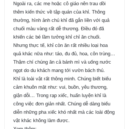
Ngoài ra, các mẹ hoặc cô giáo nên trau dồi
thêm kiến thức về tập quán của khỉ. Thông
thường, hình ảnh chú khỉ đã gắn liền với quả
chuối màu vàng rất dễ thương. Điều đó đã
khiến các bé lầm tưởng khỉ chỉ ăn chuối.
Nhưng thực tế, khỉ còn ăn rất nhiều loại hoa
quả khác nữa như: táo, đu đủ, hoa, côn trùng…
Thậm chí chúng ăn cả bánh mì và uống nước
ngọt do du khách mang tới vườn bách thú.
Khỉ là loài vật rất thông minh. Chúng biết biểu
cảm khuôn mặt như: vui, buồn, yêu thương,
giận dỗi… Trong rạp xiếc, huấn luyện khỉ là
công việc đơn giản nhất. Chúng dễ dàng biểu
diễn những pha xiếc khó nhất mà các loài động
vật khác không làm được.
Xem thêm: