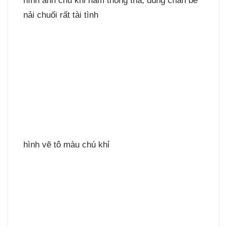
hình ảnh chú khỉ nằm thong thả, dùng chân bê
nải chuối rất tài tình
hình vẽ tô màu chú khỉ