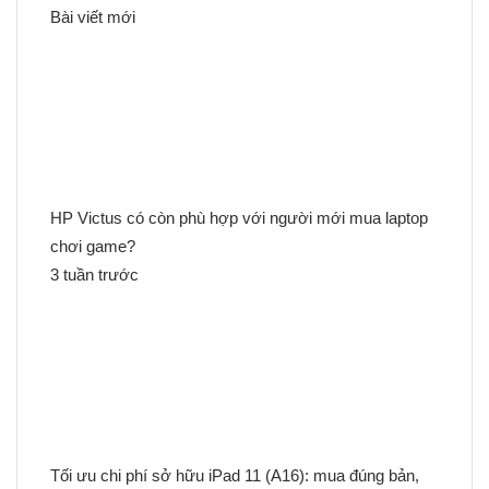
k
Bài viết mới
i
ế
m
c
h
o
:
HP Victus có còn phù hợp với người mới mua laptop
chơi game?
3 tuần trước
Tối ưu chi phí sở hữu iPad 11 (A16): mua đúng bản,