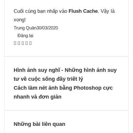
Cuối cùng bạn nhấp vào
Flush Cache
. Vậy là
xong!
Trung Quân
30/03/2020
Đăng lại
F
X
P
M
M
a
i
e
e
c
n
s
s
e
t
s
s
Hình ảnh suy nghĩ - Những hình ảnh suy
b
e
e
e
tư về cuộc sống đầy triết lý
o
r
n
n
Cách làm nét ảnh bằng Photoshop cực
o
e
g
g
nhanh và đơn giản
k
s
e
e
t
r
r
Những bài liên quan