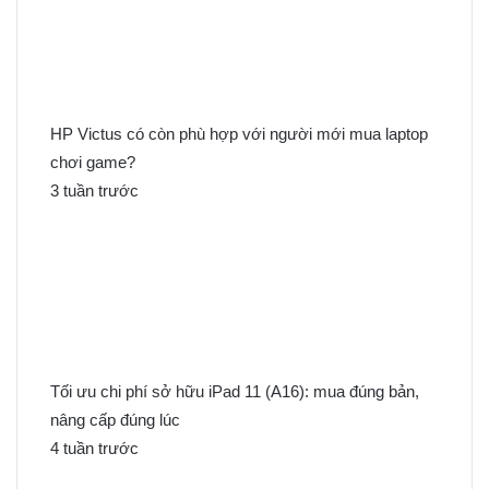
m
c
h
o
:
HP Victus có còn phù hợp với người mới mua laptop
chơi game?
3 tuần trước
Tối ưu chi phí sở hữu iPad 11 (A16): mua đúng bản,
nâng cấp đúng lúc
4 tuần trước