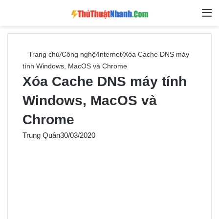
Switch skin
Tìm ki
M
Trang chủ
/
Công nghệ
/
Internet
/
Xóa Cache DNS máy
tính Windows, MacOS và Chrome
Xóa Cache DNS máy tính
Windows, MacOS và
Chrome
Trung Quân
30/03/2020