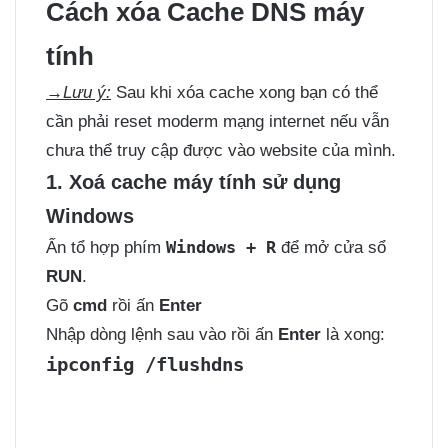
Cách xóa Cache DNS máy
tính
→Lưu ý:
Sau khi xóa cache xong bạn có thể
cần phải reset moderm mạng internet nếu vẫn
chưa thể truy cập được vào website của mình.
1. Xoá cache máy tính sử dụng
Windows
Windows + R
Ấn tổ hợp phím
để mở cửa sổ
RUN
.
Gõ
cmd
rồi ấn
Enter
Nhập dòng lệnh sau vào rồi ấn
Enter
là xong:
ipconfig /flushdns