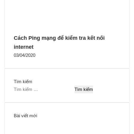
Cách Ping mạng để kiểm tra kết nối
internet
03/04/2020
Tìm kiếm
T
ì
m
k
Bài viết mới
i
ế