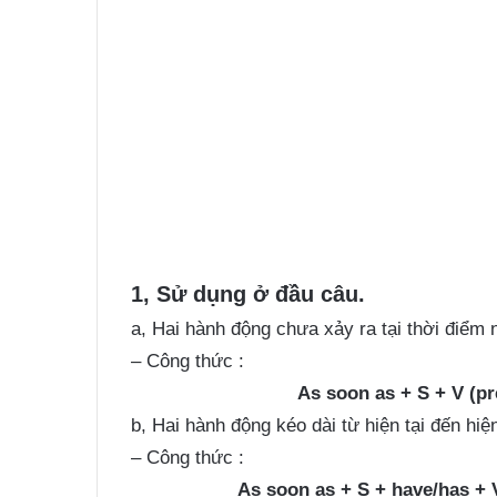
1, Sử dụng ở đầu câu.
a, Hai hành động chưa xảy ra tại thời điểm n
– Công thức :
As soon as + S + V (pr
b, Hai hành động kéo dài từ hiện tại đến hiện
– Công thức :
As soon as + S + have/has + V