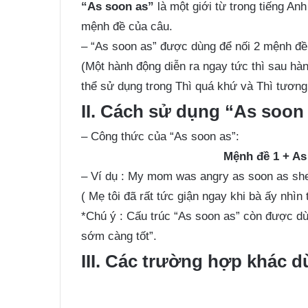
“As soon as”
là một giới từ trong tiếng An
mệnh đề của câu.
– “As soon as” được dùng để nối 2 mệnh đề v
(Một hành động diễn ra ngay tức thì sau hàn
thể sử dụng trong Thì quá khứ và Thì tương 
II. Cách sử dụng “As soon
– Công thức của “As soon as”:
Mệnh đề 1 + As
– Ví dụ : My mom was angry as soon as she
( Mẹ tôi đã rất tức giận ngay khi bà ấy nhìn 
*Chú ý : Cấu trúc “As soon as” còn được dù
sớm càng tốt”.
III. Các trường hợp khác d