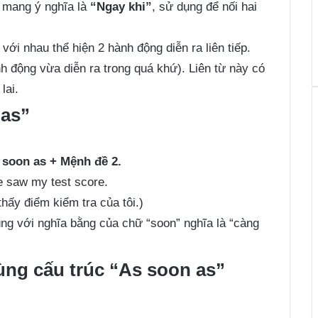
h mang ý nghĩa là
“Ngay khi”
, sử dụng để nối hai
ới nhau thể hiện 2 hành động diễn ra liên tiếp.
h động vừa diễn ra trong quá khứ). Liên từ này có
lai.
 as”
 soon as + Mệnh đề 2.
 saw my test score.
thấy điểm kiểm tra của tôi.)
ng với nghĩa bằng của chữ “soon” nghĩa là “càng
ùng cấu trúc “As soon as”