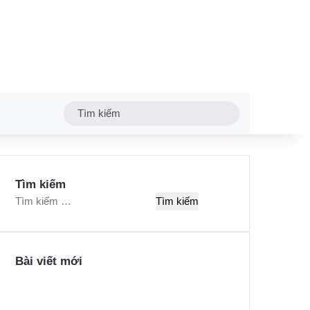
Tìm
kiếm
Tìm kiếm
T
ì
m
k
Bài viết mới
i
ế
m