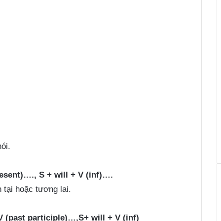
ói.
esent)…., S + will + V (inf)….
 tại hoặc tương lai.
 (past participle)…,S+ will + V (inf)