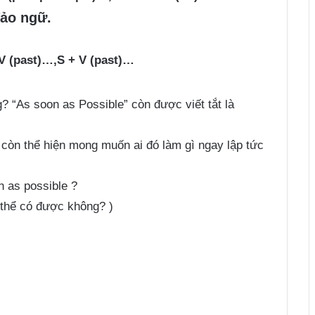
đảo ngữ.
V (past)…,S + V (past)…
? “As soon as Possible” còn được viết tắt là
còn thể hiện mong muốn ai đó làm gì ngay lập tức
 as possible ?
ó thể có được không? )