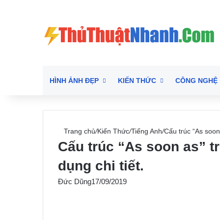
HÌNH ẢNH ĐẸP
KIẾN THỨC
CÔNG NGHỆ
Trang chủ
/
Kiến Thức
/
Tiếng Anh
/
Cấu trúc “As soon 
Cấu trúc “As soon as” t
dụng chi tiết.
Đức Dũng
17/09/2019