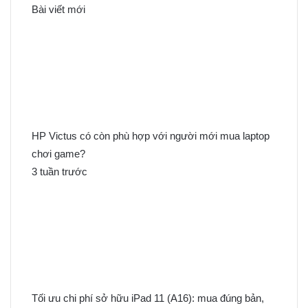
k
Bài viết mới
i
ế
m
c
h
o
:
HP Victus có còn phù hợp với người mới mua laptop
chơi game?
3 tuần trước
Tối ưu chi phí sở hữu iPad 11 (A16): mua đúng bản,