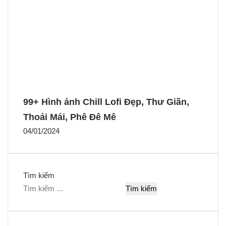
99+ Hình ảnh Chill Lofi Đẹp, Thư Giãn,
Thoải Mái, Phê Đê Mê
04/01/2024
Tìm kiếm
T
ì
m