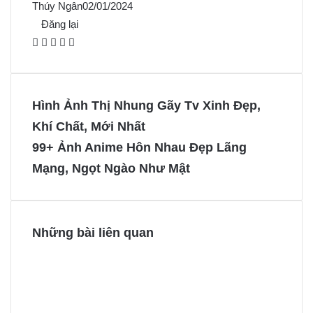
Thúy Ngân
02/01/2024
Đăng lại
F
X
P
M
M
a
i
e
e
c
n
s
s
e
t
s
s
Hình Ảnh Thị Nhung Gãy Tv Xinh Đẹp,
b
e
e
e
Khí Chất, Mới Nhất
o
r
n
n
99+ Ảnh Anime Hôn Nhau Đẹp Lãng
o
e
g
g
Mạng, Ngọt Ngào Như Mật
k
s
e
e
t
r
r
Những bài liên quan