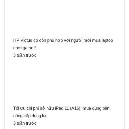
m
c
h
o
:
HP Victus có còn phù hợp với người mới mua laptop
chơi game?
3 tuần trước
Tối ưu chi phí sở hữu iPad 11 (A16): mua đúng bản,
nâng cấp đúng lúc
3 tuần trước