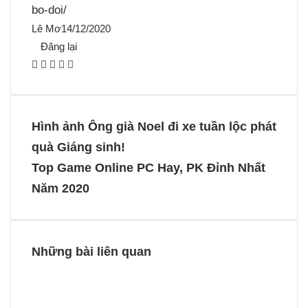
bo-doi/
Lê Mơ
14/12/2020
Đăng lại
F
X
P
M
M
a
i
e
e
c
n
s
s
e
t
s
s
Hình ảnh Ông già Noel đi xe tuần lộc phát
b
e
e
e
quà Giáng sinh!
o
r
n
n
Top Game Online PC Hay, PK Đỉnh Nhất
o
e
g
g
Năm 2020
k
s
e
e
t
r
r
Những bài liên quan