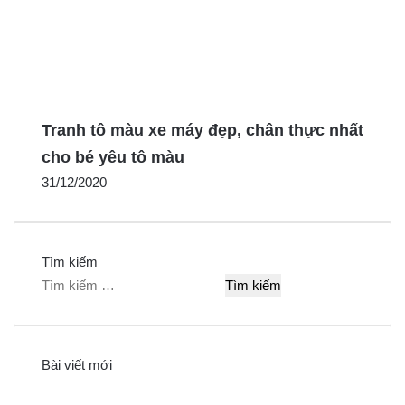
Tranh tô màu xe máy đẹp, chân thực nhất
cho bé yêu tô màu
31/12/2020
Tìm kiếm
T
ì
m
k
Bài viết mới
i
ế