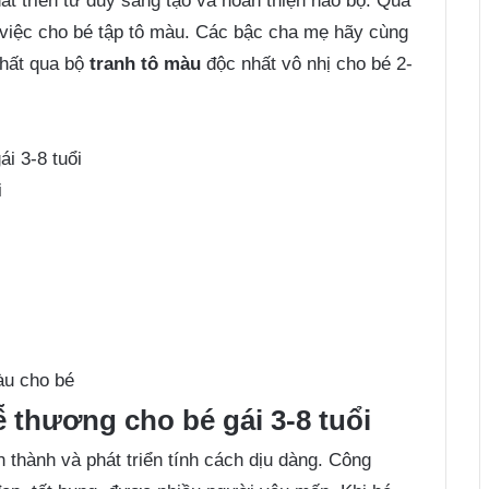
phát triển tư duy sáng tạo và hoàn thiện não bộ. Qua
a việc cho bé tập tô màu. Các bậc cha mẹ hãy cùng
nhất qua bộ
tranh tô màu
độc nhất vô nhị cho bé 2-
i 3-8 tuổi
i
àu cho bé
 thương cho bé gái 3-8 tuổi
h thành và phát triển tính cách dịu dàng. Công