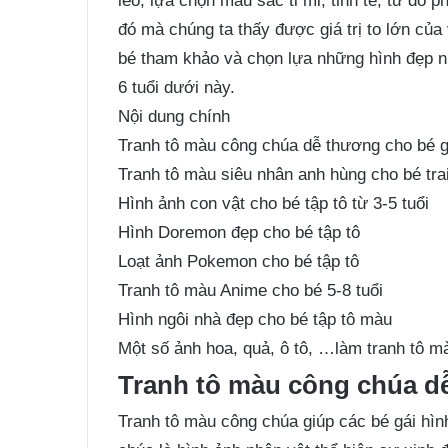
léo, lựa chọn màu sắc tỉ mỉ, tinh tế, từ đó 
đó mà chúng ta thấy được giá trị to lớn củ
bé tham khảo và chọn lựa những hình đẹp 
6 tuổi dưới này.
Nội dung chính
Tranh tô màu công chúa dễ thương cho bé gá
Tranh tô màu siêu nhân anh hùng cho bé tra
Hình ảnh con vật cho bé tập tô từ 3-5 tuổi
Hình Doremon đẹp cho bé tập tô
Loạt ảnh Pokemon cho bé tập tô
Tranh tô màu Anime cho bé 5-8 tuổi
Hình ngôi nhà đẹp cho bé tập tô màu
Một số ảnh hoa, quả, ô tô, …làm tranh tô m
Tranh tô màu công chúa dễ
Tranh tô màu công chúa
giúp các bé gái hìn