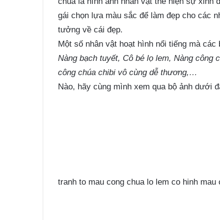
chúa là hình ảnh nhân vật thể hiện sự xinh 
gái chọn lựa màu sắc để làm đẹp cho các nhâ
tưởng về cái đẹp.
Một số nhân vật hoạt hình nổi tiếng mà các 
Nàng bạch tuyết, Cô bé lọ lem, Nàng công c
công chúa chibi vô cùng dễ thương,…
Nào, hãy cùng mình xem qua bộ ảnh dưới đ
tranh to mau cong chua lo lem co hinh mau 