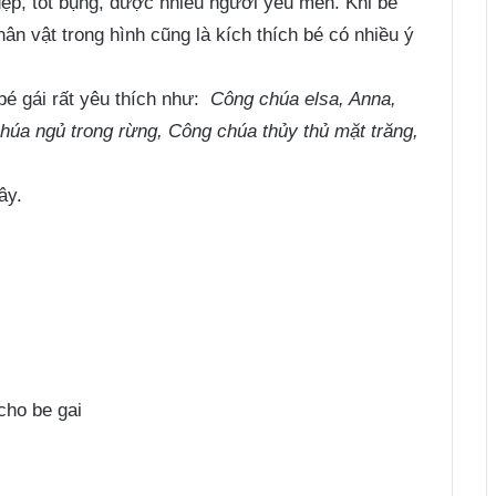
đẹp, tốt bụng, được nhiều người yêu mến. Khi bé
n vật trong hình cũng là kích thích bé có nhiều ý
bé gái rất yêu thích như:
Công chúa elsa, Anna,
húa ngủ trong rừng, Công chúa thủy thủ mặt trăng,
ây.
cho be gai