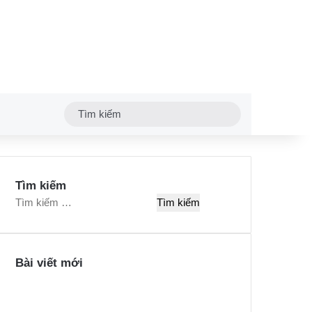
Tìm
kiếm
Tìm kiếm
T
ì
m
k
Bài viết mới
i
ế
m