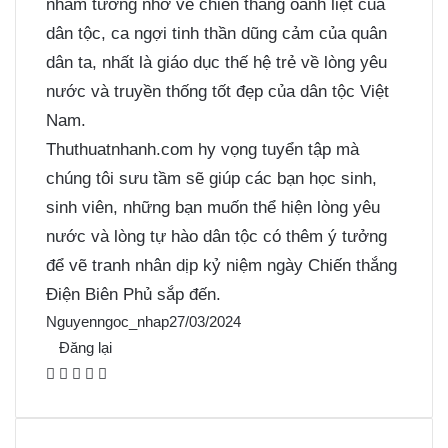
nhằm tưởng nhớ về chiến thắng oanh liệt của
dân tộc, ca ngợi tinh thần dũng cảm của quân
dân ta, nhất là giáo dục thế hệ trẻ về lòng yêu
nước và truyền thống tốt đẹp của dân tộc Việt
Nam.
Thuthuatnhanh.com hy vọng tuyển tập mà
chúng tôi sưu tầm sẽ giúp các bạn học sinh,
sinh viên, những bạn muốn thể hiện lòng yêu
nước và lòng tự hào dân tộc có thêm ý tưởng
để vẽ tranh nhân dịp kỷ niệm ngày Chiến thắng
Điện Biên Phủ sắp đến.
Nguyenngoc_nhap
27/03/2024
Đăng lại
F
X
P
M
M
a
i
e
e
c
n
s
s