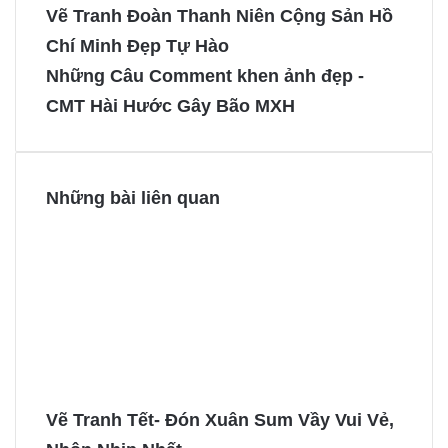
e
t
s
s
Vẽ Tranh Đoàn Thanh Niên Cộng Sản Hồ
b
e
e
e
Chí Minh Đẹp Tự Hào
o
r
n
n
Những Câu Comment khen ảnh đẹp -
o
e
g
g
CMT Hài Hước Gây Bão MXH
k
s
e
e
t
r
r
Những bài liên quan
Vẽ Tranh Tết- Đón Xuân Sum Vầy Vui Vẻ,