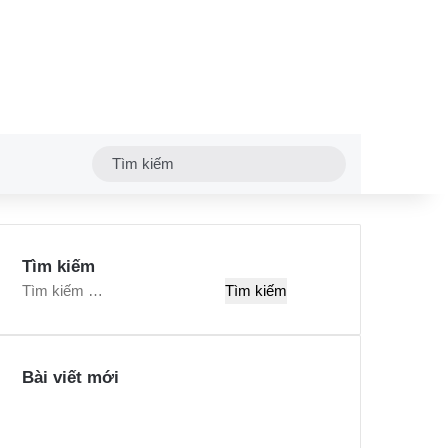
Tìm
kiếm
Tìm kiếm
T
ì
m
k
Bài viết mới
i
ế
m