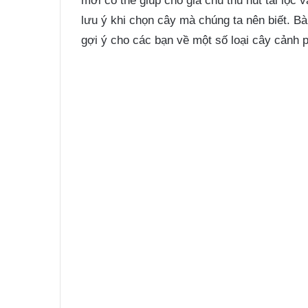
mới có thể giúp cho gia chủ thu hút tài lộ
lưu ý khi chọn cây mà chúng ta nên biết. B
gợi ý cho các bạn về một số loại cây cảnh 