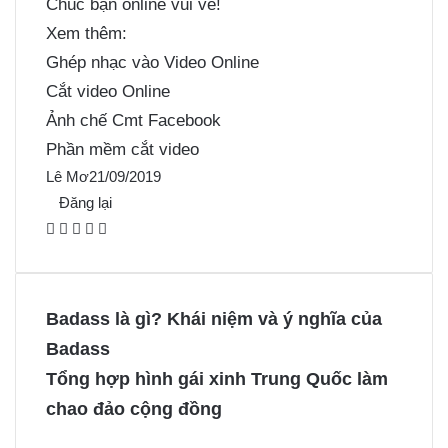
Chúc bạn online vui vẻ!
Xem thêm:
Ghép nhạc vào Video Online
Cắt video Online
Ảnh chế Cmt Facebook
Phần mềm cắt video
Lê Mơ
21/09/2019
Đăng lại
F
X
P
M
M
a
i
e
e
c
n
s
s
e
t
s
s
Badass là gì? Khái niệm và ý nghĩa của
b
e
e
e
Badass
o
r
n
n
Tổng hợp hình gái xinh Trung Quốc làm
o
e
g
g
chao đảo cộng đồng
k
s
e
e
t
r
r