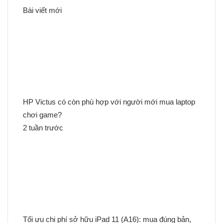
k
Bài viết mới
i
ế
m
c
h
o
:
HP Victus có còn phù hợp với người mới mua laptop
chơi game?
2 tuần trước
Tối ưu chi phí sở hữu iPad 11 (A16): mua đúng bản,