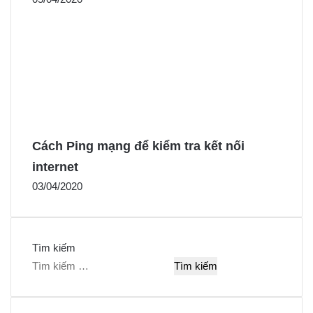
Cách Ping mạng để kiểm tra kết nối
internet
03/04/2020
Tìm kiếm
T
ì
m