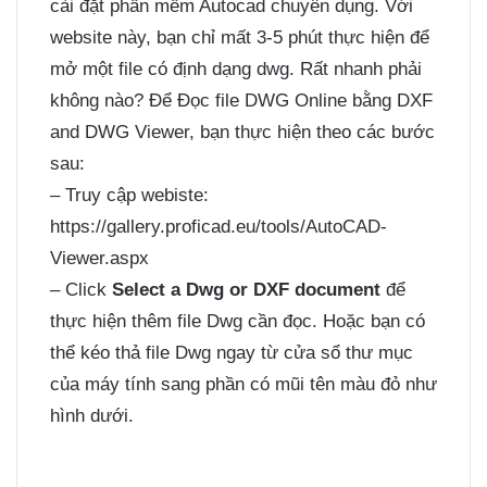
cài đặt phần mềm Autocad chuyên dụng. Với
website này, bạn chỉ mất 3-5 phút thực hiện để
mở một file có định dạng dwg. Rất nhanh phải
không nào? Để Đọc file DWG Online bằng DXF
and DWG Viewer, bạn thực hiện theo các bước
sau:
– Truy cập webiste:
https://gallery.proficad.eu/tools/AutoCAD-
Viewer.aspx
– Click
Select a Dwg or DXF document
để
thực hiện thêm file Dwg cần đọc. Hoặc bạn có
thể kéo thả file Dwg ngay từ cửa sổ thư mục
của máy tính sang phần có mũi tên màu đỏ như
hình dưới.