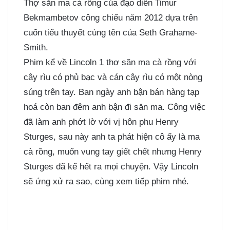
Thợ săn ma cà rồng của đạo diễn Timur
Bekmambetov công chiếu năm 2012 dựa trên
cuốn tiểu thuyết cùng tên của Seth Grahame-
Smith.
Phim kể về Lincoln 1 thợ săn ma cà rồng với
cây rìu có phủ bạc và cán cây rìu có một nòng
súng trên tay. Ban ngày anh bận bán hàng tạp
hoá còn ban đêm anh bận đi săn ma. Công việc
đã làm anh phớt lờ với vị hôn phu Henry
Sturges, sau này anh ta phát hiện cô ấy là ma
cà rồng, muốn vung tay giết chết nhưng Henry
Sturges đã kể hết ra mọi chuyện. Vậy Lincoln
sẽ ứng xử ra sao, cùng xem tiếp phim nhé.