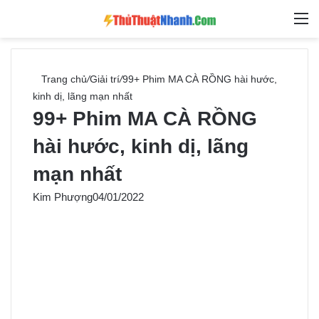
Switch skin
Tìm ki
M
Trang chủ
/
Giải trí
/
99+ Phim MA CÀ RỒNG hài hước,
kinh dị, lãng mạn nhất
99+ Phim MA CÀ RỒNG
hài hước, kinh dị, lãng
mạn nhất
Kim Phượng
04/01/2022