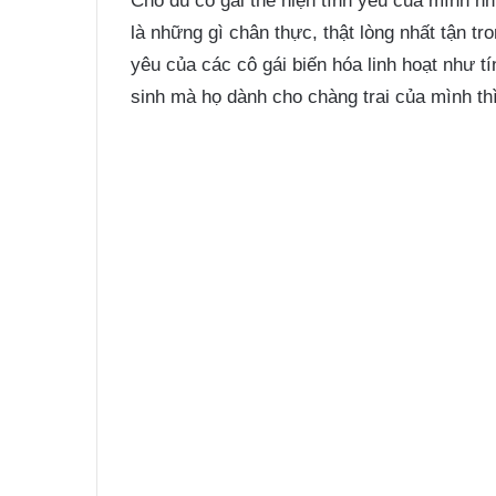
Cho dù cô gái thể hiện tình yêu của mình nh
là những gì chân thực, thật lòng nhất tận tr
yêu của các cô gái biến hóa linh hoạt như t
sinh mà họ dành cho chàng trai của mình thì