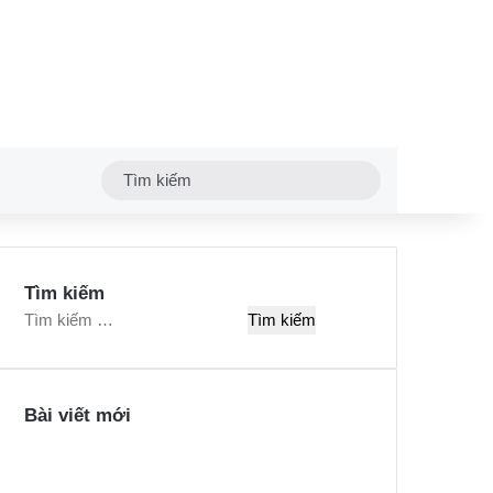
Tìm
kiếm
Tìm kiếm
T
ì
m
k
Bài viết mới
i
ế
m