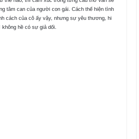
ư thế nào, thì cảm xúc trong từng câu thơ vẫn sẽ
ong tâm can của người con gái. Cách thể hiện tình
ính cách của cô ấy vậy, nhưng sự yêu thương, hi
 không hề có sự giả dối.