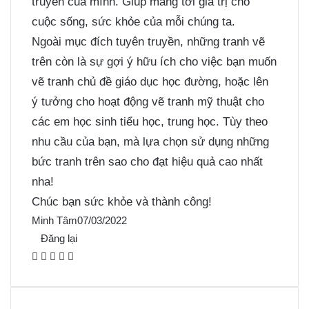
truyền của mình. Giúp mang tới giá trị cho
cuộc sống, sức khỏe của mỗi chúng ta.
Ngoài mục đích tuyên truyền, những tranh vẽ
trên còn là sự gợi ý hữu ích cho việc bạn muốn
vẽ tranh chủ đề giáo dục học đường, hoặc lên
ý tưởng cho hoạt động vẽ tranh mỹ thuật cho
các em học sinh tiểu học, trung học. Tùy theo
nhu cầu của bạn, mà lựa chọn sử dụng những
bức tranh trên sao cho đạt hiệu quả cao nhất
nha!
Chúc bạn sức khỏe và thành công!
Minh Tâm
07/03/2022
Đăng lại
F
X
P
M
M
a
i
e
e
c
n
s
s