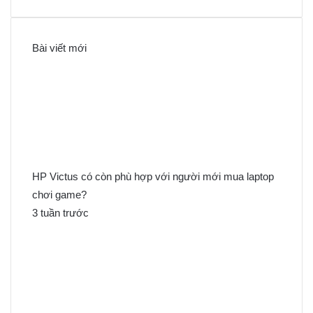
ì
m
k
Bài viết mới
i
ế
m
c
h
o
:
HP Victus có còn phù hợp với người mới mua laptop
chơi game?
3 tuần trước