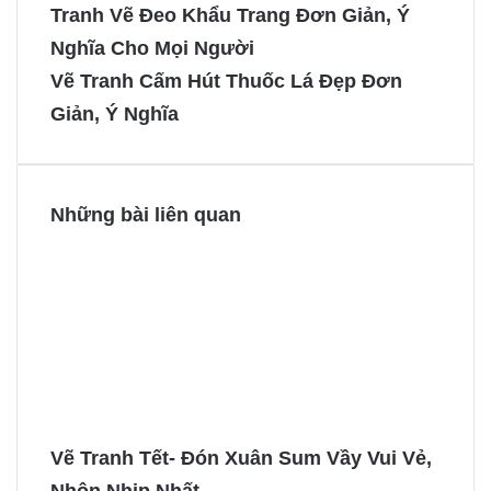
e
t
s
s
Tranh Vẽ Đeo Khẩu Trang Đơn Giản, Ý
b
e
e
e
Nghĩa Cho Mọi Người
o
r
n
n
Vẽ Tranh Cấm Hút Thuốc Lá Đẹp Đơn
o
e
g
g
Giản, Ý Nghĩa
k
s
e
e
t
r
r
Những bài liên quan
Vẽ Tranh Tết- Đón Xuân Sum Vầy Vui Vẻ,
Nhộn Nhịp Nhất