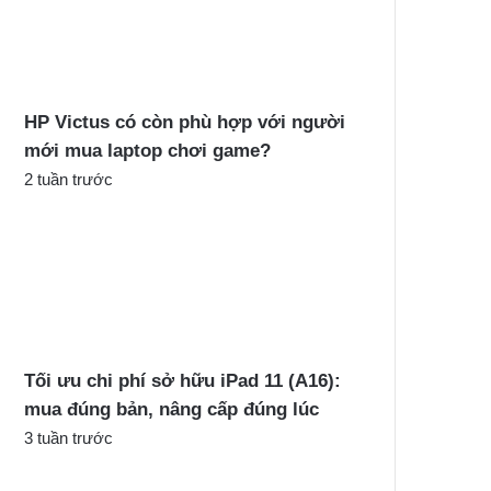
c
h
o
:
HP Victus có còn phù hợp với người
mới mua laptop chơi game?
2 tuần trước
Tối ưu chi phí sở hữu iPad 11 (A16):
mua đúng bản, nâng cấp đúng lúc
3 tuần trước