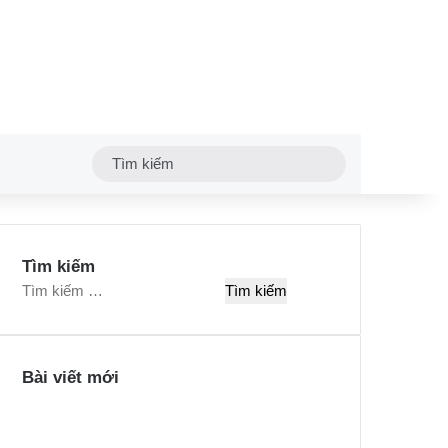
Tìm
kiếm
Tìm kiếm
T
ì
m
k
Bài viết mới
i
ế
m