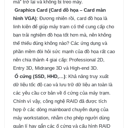
mà” trở lại và không bị treo máy.
Graphics Card (Card đồ họa – Card màn
hình VGA)
: Đương nhiên rồi, card đồ họa là
linh kiện để giúp máy trạm có thể cung cấp cho
bạn trải nghiệm đồ họa tốt hơn mà, nên không
thể thiếu đúng không nào? Các ứng dụng và
phần mềm đòi hỏi sức mạnh của đồ họa rất cao
nên chia thành 4 giai cấp: Professional 2D,
Entry 3D, Midrange 3D và High-end 3D.
Ổ cứng (SSD, HHD,…)
: Khả năng truy xuất
dữ liệu tốc độ cao và lưu trữ dữ liệu an toàn là
các yêu cầu cơ bản về ổ cứng của máy trạm.
Chính vì vậy, công nghệ RAID đã được tích
hợp ở các dòng mainboard chuyên dụng của
máy workstation, nhằm cho phép người dùng
quản lí hay gắn các ổ cứng và cấu hình RAID