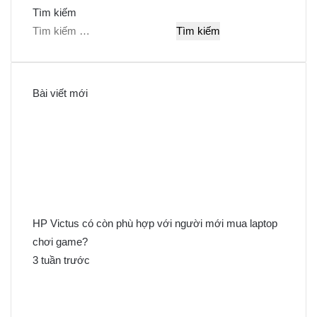
Tìm kiếm
T
ì
m
k
Bài viết mới
i
ế
m
c
h
o
:
HP Victus có còn phù hợp với người mới mua laptop
chơi game?
3 tuần trước