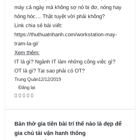
máy cả ngày mà không sợ nó bị đơ, nóng hay
hỏng hóc… Thật tuyệt vời phải không?
Link chia sẻ bài viết:
https://thuthuatnhanh.com/workstation-may-
tram-la-gi/
Xem thêm:
IT là gì? Ngành IT làm những công việc gì?
OT là gì? Tại sao phải có OT?
Trung Quân
12/12/2019
Đăng lại
F
X
P
M
M
a
i
e
e
c
n
s
s
e
t
s
s
Bàn thờ gia tiên bài trí thế nào là đẹp để
b
e
e
e
gia chủ tài vận hanh thông
o
r
n
n