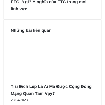
ETC là gì? Ý nghĩa của ETC trong mọi
o
e
g
g
lĩnh vực
k
s
e
e
t
r
r
Những bài liên quan
Tizi Đích Lép Là Ai Mà Được Cộng Đồng
Mạng Quan Tâm Vậy?
28/04/2023